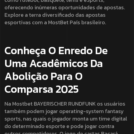
oferecendo inúmeras oportunidades de apostas.
Explore a terra diversificado das apostas
esportivas com a MostBet País brasileiro.
Conheça O Enredo De
Uma Acadêmicos Da
Abolição Para O
Comparsa 2025
Na Mostbet BAYERISCHER RUNDFUNK os usuários
também podem jogar operating-system fantasy
sports, nas quais o jogador monta um time digital
do determinado esporte e pode jogar contra
outros competidores. O jogo de cartas Bacará