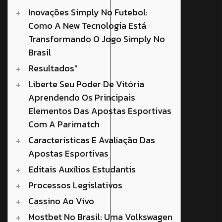
Inovações Simply No Futebol:
Como A New Tecnologia Está
Transformando O Jogo Simply No
Brasil
Resultados”
Liberte Seu Poder De Vitória
Aprendendo Os Principais
Elementos Das Apostas Esportivas
Com A Parimatch
Características E Avaliação Das
Apostas Esportivas
Editais Auxílios Estudantis
Processos Legislativos
Cassino Ao Vivo
Mostbet No Brasil: Uma Volkswagen