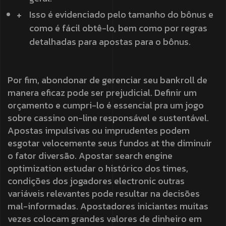
Isso é evidenciado pelo tamanho do bônus e
como é fácil obtê-lo, bem como por regras
detalhadas para apostas para o bônus.
Por fim, abondonar de gerenciar seu bankroll de
manera eficaz pode ser prejudicial. Definir um
orçamento e cumpri-lo é essencial pra um jogo
sobre cassino on-line responsável e sustentável.
Apostas impulsivas ou imprudentes podem
esgotar velocemente seus fundos at the diminuir
o fator diversão. Apostar search engine
optimization estudar o histórico dos times,
condições dos jogadores electronic outras
variáveis relevantes pode resultar na decisões
mal-informadas. Apostadores iniciantes muitas
vezes colocam grandes valores de dinheiro em