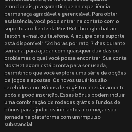
emocionais, pra garantir que an experiência
permaneça agradável e gerenciável. Para obter
assistência, você pode entrar na contato com o
suporte ao cliente da MostBet through chat ao
festón, e-mail ou telefone. A equipe para suporte
está disponível” “24 horas por rato, 7 dias durante
semana, para ajudar com quaisquer dúvidas ou
problemas o qual você possa encontrar. Sua conta
MostBet agora está pronta para ser usada,
permitindo que você explore uma série de opções
de jogos e apostas. Os novos usuários são
recebidos com Bônus de Registro imediatamente
após a good inscrição. Esses bônus podem incluir
uma combinação de rodadas grátis e fundos de
bônus para ajudar os iniciantes a começar sua
jornada na plataforma com um impulso
substancial.