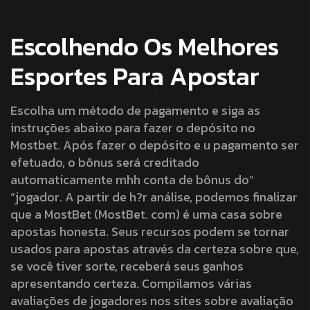
Escolhendo Os Melhores
Esportes Para Apostar
Escolha um método de pagamento e siga as
instruções abaixo para fazer o depósito no
Mostbet. Após fazer o depósito e u pagamento ser
efetuado, o bônus será creditado
automaticamente mhh conta de bônus do”
“jogador. A partir de h?r análise, podemos finalizar
que a MostBet (MostBet. com) é uma casa sobre
apostas honesta. Seus recursos podem se tornar
usados para apostas através da certeza sobre que,
se você tiver sorte, receberá seus ganhos
apresentando certeza. Compilamos várias
avaliações de jogadores nos sites sobre avaliação