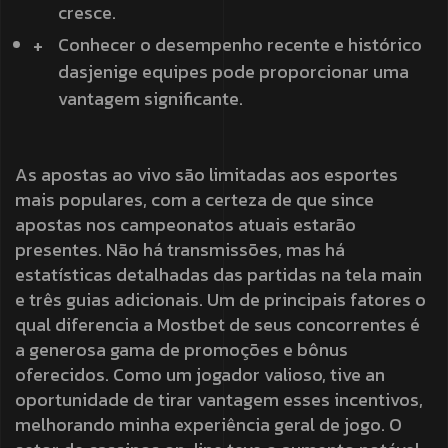
cresce.
Conhecer o desempenho recente e histórico
dasjenige equipes pode proporcionar uma
vantagem significante.
As apostas ao vivo são limitadas aos esportes
mais populares, com a certeza de que since
apostas nos campeonatos atuais estarão
presentes. Não há transmissões, mas há
estatísticas detalhadas das partidas na tela main
e três guias adicionais. Um de principais fatores o
qual diferencia a Mostbet de seus concorrentes é
a generosa gama de promoções e bônus
oferecidos. Como um jogador valioso, tive an
oportunidade de tirar vantagem esses incentivos,
melhorando minha experiência geral de jogo. O