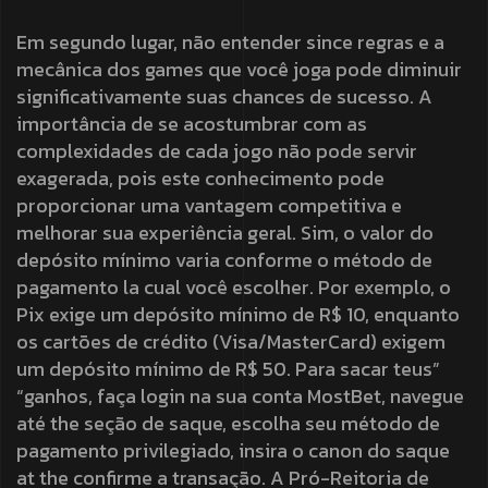
Em segundo lugar, não entender since regras e a
mecânica dos games que você joga pode diminuir
significativamente suas chances de sucesso. A
importância de se acostumbrar com as
complexidades de cada jogo não pode servir
exagerada, pois este conhecimento pode
proporcionar uma vantagem competitiva e
melhorar sua experiência geral. Sim, o valor do
depósito mínimo varia conforme o método de
pagamento la cual você escolher. Por exemplo, o
Pix exige um depósito mínimo de R$ 10, enquanto
os cartões de crédito (Visa/MasterCard) exigem
um depósito mínimo de R$ 50. Para sacar teus”
“ganhos, faça login na sua conta MostBet, navegue
até the seção de saque, escolha seu método de
pagamento privilegiado, insira o canon do saque
at the confirme a transação. A Pró-Reitoria de