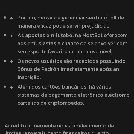
Por fim, deixar de gerenciar seu bankroll de
manera eficaz pode servir prejudicial.
As apostas em futebol na MostBet oferecem
aos entusiastas a chance de se envolver com
seu esporte favorito em um novo nível.
Os novos usuários são recebidos possuindo
Bônus de Padrón imediatamente após an
inscrição.
Além dos cartões bancários, há vários
sistemas de pagamento eletrônico electronic
carteiras de criptomoedas.
Acredito firmemente no estabelecimento de
limites razoáveis, tanto financeiros quanto