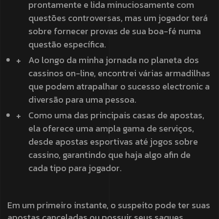
prontamente e lida minuciosamente com
questões controversas, mas um jogador terá
sobre fornecer provas de sua boa-fé numa
questão específica.
Ao longo da minha jornada no planeta dos
cassinos on-line, encontrei várias armadilhas
que podem atrapalhar o sucesso electronic a
diversão para uma pessoa.
Como uma das principais casas de apostas,
ela oferece uma ampla gama de serviços,
desde apostas esportivas até jogos sobre
cassino, garantindo que haja algo afin de
cada tipo para jogador.
Em um primeiro instante, o suspeito pode ter suas
apostas canceladas ou possuir seus saques