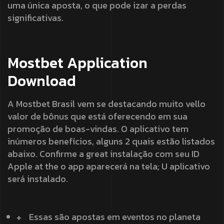
uma única aposta, o que pode izar a perdas
significativas.
Mostbet Application
Download
A Mostbet Brasil vem se destacando muito vello
valor de bônus que está oferecendo em sua
promoção de boas-vindas. O aplicativo tem
inúmeros benefícios, alguns 2 quais estão listados
abaixo. Confirme a great instalação com seu ID
Apple at the o app aparecerá na tela; U aplicativo
será instalado.
Essas são apostas em eventos no planeta